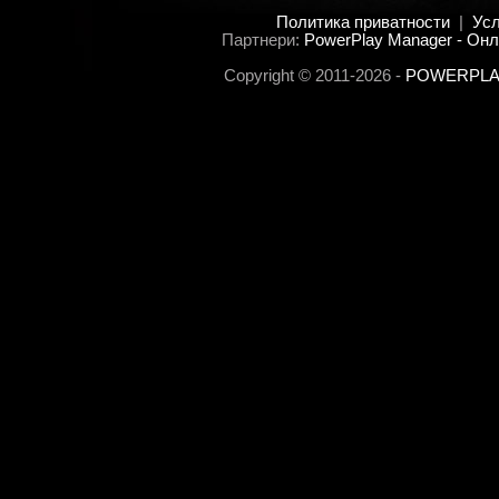
Политика приватности
|
Ус
Партнери:
PowerPlay Manager - Онл
Copyright © 2011-2026 -
POWERPLAY