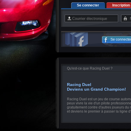
Se connecter
Inscription 
Se connecte
Qu'est-ce que Racing Duel ?
Racing Duel
Deviens un Grand Champion!
Racing Duel est un jeu de course automo
peux vivre la vie d'un pilote professionn
gratuitement contre d'autres joueurs du
et deviens le premier à passer la ligne d'