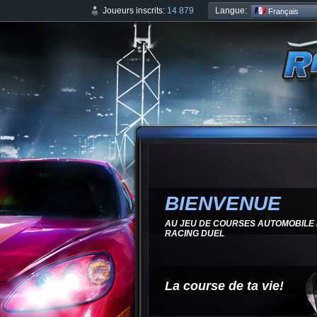
Langue:
Joueurs inscrits:
14 879
Français
BIENVENUE
AU JEU DE COURSES AUTOMOBILE 
RACING DUEL
La course de ta vie!