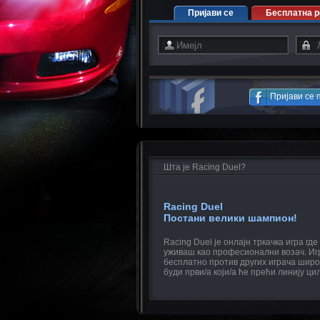
Пријави се
Бесплатна р
Пријави се 
Шта је Racing Duel?
Racing Duel
Постани велики шампион!
Racing Duel је онлајн тркачка игра гд
уживаш као професионални возач. Иг
бесплатно против других играча широ
буди први/а који/а ће прећи линију ци