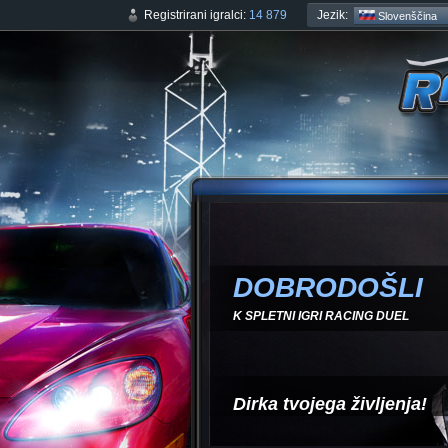
Jezik:
Registrirani igralci:
14 879
Slovenščina
DOBRODOŠLI
K SPLETNI IGRI RACING DUEL
Dirka tvojega življenja!