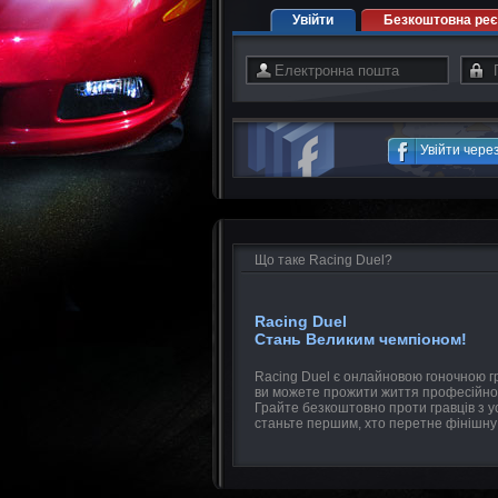
Увійти
Безкоштовна реє
Увійти чере
Що таке Racing Duel?
Racing Duel
Стань Великим чемпіоном!
Racing Duel є онлайновою гоночною гр
ви можете прожити життя професійно
Грайте безкоштовно проти гравців з усь
станьте першим, хто перетне фінішну 