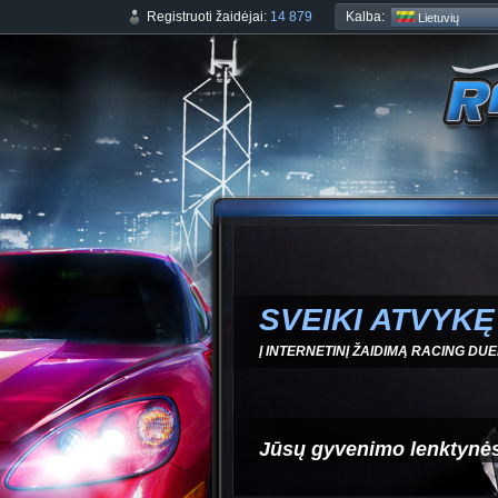
Kalba:
Registruoti žaidėjai:
14 879
Lietuvių
SVEIKI ATVYKĘ
Į INTERNETINĮ ŽAIDIMĄ RACING DUE
Jūsų gyvenimo lenktynė