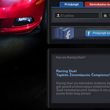
Prisijungti
Nemokama regi
Prisijungti 
Kas yra Racing Duel?
Racing Duel
Tapkite Žinomiausiu Čempionu!
Racing Duel yra internetinis lenktynių ž
gali gyventi profesionalaus lenktyninin
Žaisk nemokamai prieš žaidėjus iš viso p
pasiek finišo liniją pirmas!