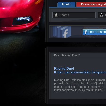
Ienākt
Bezmaksas reģistr
Ieej, izmant
Kas ir Racing Duel?
Racing Duel
Kļūsti par autosacīkšu čempion
Racing Duel ir tiešsaistes spēle, kurā tu 
profesionāla autosacīkšu braucēja dzīvi
maksas pret citiem spēlētājiem no visas
kļūsti par pirmo, kurš šķērso finiša līniju!