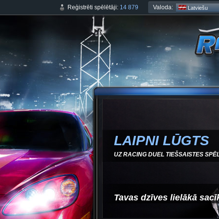
Valoda:
Reģistrēti spēlētāji:
14 879
Latviešu
LAIPNI LŪGTS
UZ RACING DUEL TIEŠSAISTES SPĒL
Tavas dzīves lielākā sacī