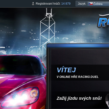
Jazyk:
Registrovaní hráči:
14 879
Čeština
VÍTEJ
V ONLINE HŘE RACING DUEL
Zažij jízdu svých snů!